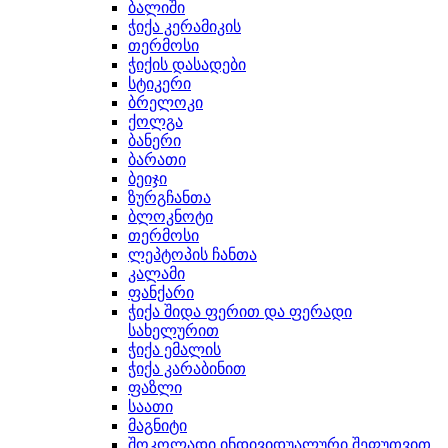
ბალიში
ჭიქა კერამიკის
თერმოსი
ჭიქის დასადები
სტიკერი
ბრელოკი
ქოლგა
ბანერი
ბარათი
ბეიჯი
ზურგჩანთა
ბლოკნოტი
თერმოსი
ლეპტოპის ჩანთა
კალამი
ფანქარი
ჭიქა შიდა ფერით და ფერადი
სახელურით
ჭიქა ემალის
ჭიქა კარაბინით
ფაზლი
საათი
მაგნიტი
შოკოლადი ინდივიდუალური შეფუთვით