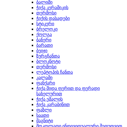
ბალიში
ჭიქა კერამიკის
თერმოსი
ჭიქის დასადები
სტიკერი
ბრელოკი
ქოლგა
ბანერი
ბარათი
ბეიჯი
ზურგჩანთა
ბლოკნოტი
თერმოსი
ლეპტოპის ჩანთა
კალამი
ფანქარი
ჭიქა შიდა ფერით და ფერადი
სახელურით
ჭიქა ემალის
ჭიქა კარაბინით
ფაზლი
საათი
მაგნიტი
შოკოლადი ინდივიდუალური შეფუთვით